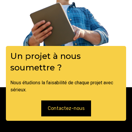
Un projet à nous
soumettre ?
Nous étudions la faisabilité de chaque projet avec
sérieux.
Contactez-nous