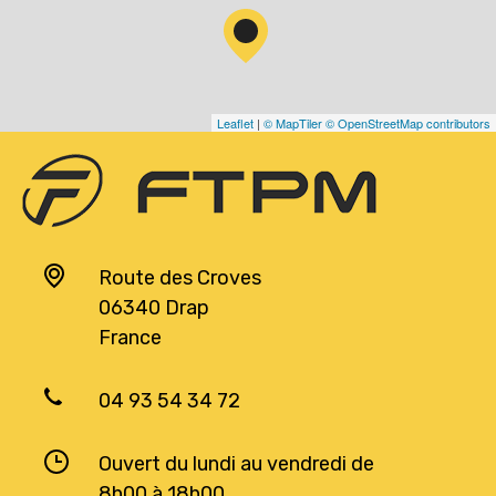
Leaflet
|
© MapTiler
© OpenStreetMap contributors
Route des Croves
06340 Drap
France
04 93 54 34 72
Ouvert du lundi au vendredi de
8h00 à 18h00